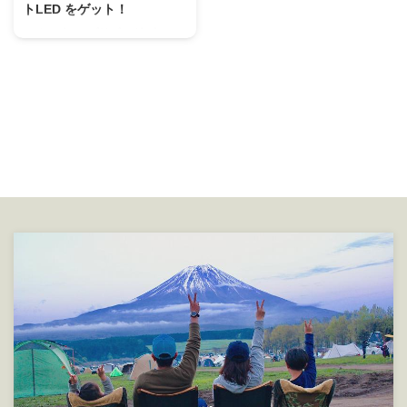
トLED をゲット！
ベアボーンズリビング ビーコ
ンライトLED Barebones Living
は、アメリカはユタ州ソルトレイ
クシティのブランド。 昨年から
ちらほら周りで買っている人がい
て かっこいいなぁ～と思ってた
んですよ。 でもすぐに売り切れ
で今年まで正規での入荷がなかっ
たようですね。 で、やっと日本
国内にも今年2018年２月頃から
ショップに入荷してきたようで
す。 ■サイズ：
H15.2cm×W7.6cm ■LED：3W
Cree ■明るさ：30-220ルーメン
■LOW連続点灯時間：200時間 ...