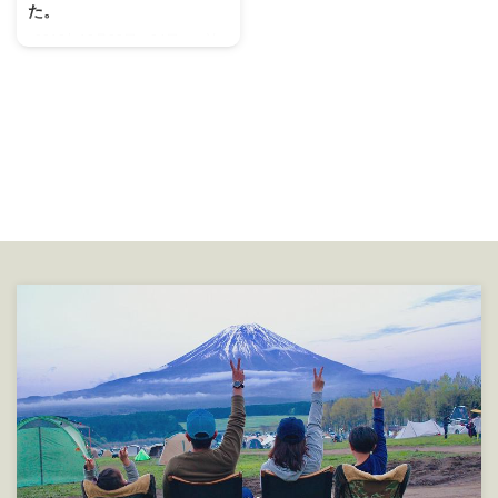
た。
2018年12月23日～24日の１泊
で ファミリー初の マイアミ浜オ
ートキャンプ場 で楽しんできま
した。 マイアミ浜オートキャン
プ場HPリンク ここのキャンプ場
は琵琶湖に面したキャンプ場で
夏時期が湖水浴などでとても賑わ
うキャンプ場です。 オンシーズ
ンは予約もなかなか取れない人気
のキャンプ場。 一度行ってみた
いなぁ～と思っていたキャンプ場
で 冬の時期は少し値段が安くな
りますし、 予約も取りやすいの
で行ってきました。 今回私たち
が使用したサイトは 娘が変な恰
好してますが・・・(^ ...