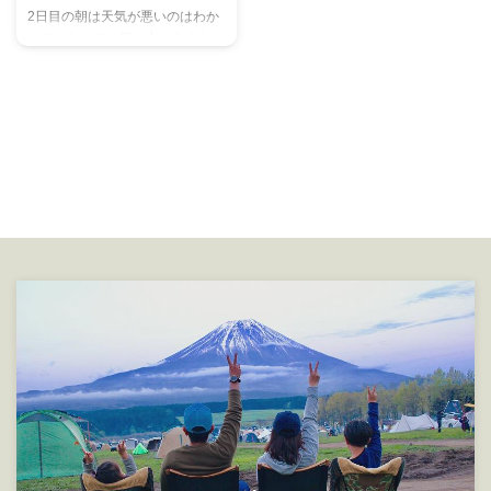
2日目の朝は天気が悪いのはわか
っていたので、日の出はあきらめ
てましたので、 ダラダラと7時頃
に起きて、とりあえず朝食の用意
をすることに。 昨日食べようと
思ってたけど忘れてたハンバーグ
を焼く。 朝からヘビーだぜ！！
からの↓ホットサンドもいっちゃ
いました。 ニューバウルー ダブ
ルがお気に入り。 いい感じの焼
き目だぜ！！！ がんばっていい
感じの写真が撮れたかなっと。
腹がいっぱいになってコーヒータ
イムでホッと一息。。 あれ？も
うポツポツと雨が・・・。 予報
では12時ごろから雨模様だった
ので、早め ...