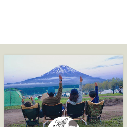
が、発送元がアウトドアショップ
35qt ハードクーラー っていって
っぽい名前・・・・。 と、思
も僕は懐が寂しい状態なので、
いつつ、もちろん開けずに妻の目
またまた愛妻がお買い上げ～
のつくところに置いておきまし
～！！ヽ(´∀｀)人(･ω･)人(ﾟДﾟ)人ﾜ
た。 そしてしばらくすると
ｼｮｰｲ 冬のボーナスで買ってくれ
(シアトルスポーツ)SEATTLE
ました！！アリガトウ✾“ヽ(｡
SPORTS ソフトクーラー サンド
◕‿◕。)ﾉ” YETIのクーラーって値
23QT posted with カエレバ
段が高いのに人気なんですよね
SEATTLE SPORTS Amaz ...
～。 日本の正規代理店はA&F
COUNTRYがやってるようです。
しかも日本での流通数が少ないの
でシーズン初め（春～初夏ごろか
な？）に入荷した時に買わないと
A ...