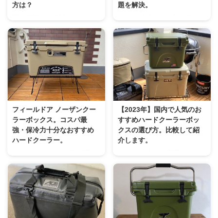
方は？
題を解決。
僕は35QTサイズ以上のクーラー
キャンプブームのお陰で日本で
ボックスならお手軽に2ℓペットボ
も保冷力の高いロトモールド（回
トルに水入れて凍らして使うか、
転成形）のハードクーラーが浸透
ハイドラパックの2ℓサイズに水を
＆主流になってきましたね。 そ
入れて凍らして保冷剤として使っ
のハードクーラーの先駆けと言っ
ています。 溶ければ飲み水とし
てもいい「YETI / イエティ」タン
て使えますし、一番経済的でいい
ドラ35QTのクーラーボックスを
と思っています。 ってなっちゃ
我が家では6年ほど愛用してる訳
うんですけど、 なので上記を併
ですが、 クーラースタンドがこ
用しつつもうちょと保冷力を上げ
れと言ったものが決まってなく、
フィールドア ノーザンクー
【2023年】国内で人気のお
たい時や、 冬キャンプなどのそ
直置きすると汚れたり濡れたり
ラーボックス。コスパ最
すすめハードクーラーボッ
こまで冷やさなくていい時には今
と、車に積み込む時に汚れを拭か
強・保冷力十分なおすすめ
クスの選び方。比較して紹
回紹介するのは薄型パック型なの
ないといけない手間が面倒ですよ
ハードクーラー。
介します。
で隙間保冷がしやすいんです。
ね。 ですので主にフィールドラ
キャンプをする時に必ず必要と
キャンプブームの影響もあって
COOLER SHOCK / クーラーショ
ックなどに乗っけたり、その時々
なってくるのがギアの一つがクー
数年前には考えられないほどの
ック 出典：amazon アメリカ製
で臨機応変にやってました。 そ
ラーボックス。 アメリカブラン
「海外製ハードクーラーボック
の製 ...
れはそれで ...
ドのYETI COOLERを筆頭に人気
ス」が日本国内で販売されており
がありますが、かなりの高額なの
ます。 決して安い物ではないた
も事実。 キャンプブームでクー
め、購入するには慎重になる事は
ラーボックスの需要が増えたこと
当然です。 そこで私なりに ハー