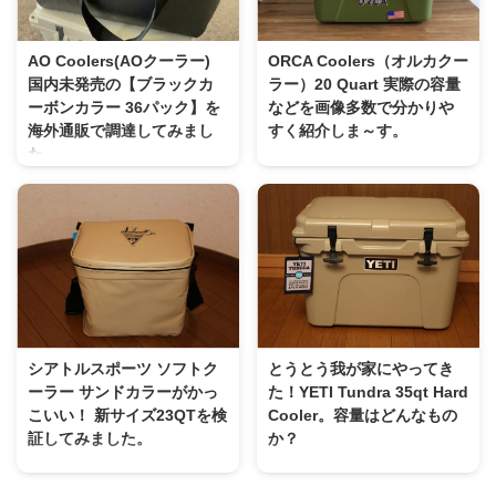
もあり、 そんなハイブランドク
ドクーラーボックスの人気＆おす
ーラーと同じロトモールド（回転
すめ を混ぜ合わせて ご紹介した
成形）製造方法で作られた 保冷
いと思います。 ハードクーラー
AO Coolers(AOクーラー)
ORCA Coolers（オルカクー
力と耐久性は引け劣らなく、 フ
ボックス選びの参考になれば幸い
国内未発売の【ブラックカ
ラー）20 Quart 実際の容量
ィールドア ノーザンクーラーボ
であります。 それではまず最初
ーボンカラー 36パック】を
などを画像多数で分かりや
ックス FIELDOOR NORTHEN
に コールマン スチールベルト
海外通販で調達してみまし
すく紹介しま～す。
COOLER BOX YETIは35QT、
クーラー なんとファーストモデ
た。
去年(2017)年末頃から日本でも
ORCAは20QTを持っているのも
ルは1954年発売の現在もレトロ
正規代理店ができ、 正式に販売
2017年から日本国内でも正規代
あってのこと ...
感を継承している「コールマン ...
が開始されたmade in USAのハー
理店ができたようで、 良く見か
ドクーラー。 ORCA
けるようになってきたました。
Coolers（オルカクーラー）
最高峰と名高いソフトクーラー
ORCAcoolers.jpさん
AO Coolers (エーオークーラー)
(@orcacoolers.jp)がシェアした投
最強ソフトクーラーと言われる理
稿 - 2018年 3月月26日午後8時01
由 ５層構造なので耐久性にも優
分PDT クリフ・ウォーカーとジ
れています。 保冷力の秘密はな
ム・フォードにより2012年にテ
んといっても断熱材の厚みが
シアトルスポーツ ソフトク
とうとう我が家にやってき
ネシー州で設立された
19mmと分厚い事。 形状・サイ
ーラー サンドカラーがかっ
た！YETI Tundra 35qt Hard
ORCA（The Outdoor Recreation
ズ・カラーの種類 キャンパスシ
こいい！ 新サイズ23QTを検
Cooler。容量はどんなもの
Company of America）c ...
リーズ 一番オーソドックスなキ
証してみました。
か？
ャンパス生地ラインですね。 サ
本日、妻宛てに宅急便が届きま
とうとう買っちゃいましたよ
イズは6・12・24・48と4種類 カ
した。 僕が受け取ったのです
～！！ YETI Tundra(タンドラ)
ラーはブラック・チャコール ...