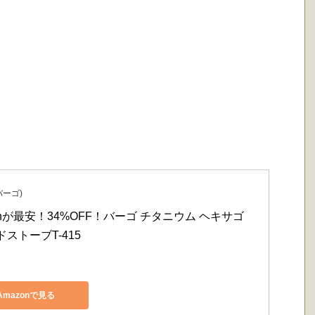
バーゴ)
onが最安！34%OFF！バーゴ チタニウム ヘキサゴ
ストーブT-415
Amazonで見る