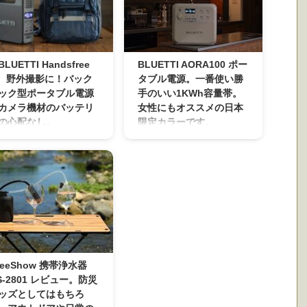
LUETTI Handsfree
BLUETTI AORA100 ポー
」 野外撮影に！バック
タブル電源。一番使い勝
ック型ポータブル電源
手のいい1KWh容量帯。
カメラ機材のバッテリ
女性にもオススメの日本
の心配なし。
限定カラーです。
LUETTIさんから他社メーカ
日本でもかなりのポータブル
にはない、なかなか面白い
電源（メーカー）が出回って
ータブル電源が販売されま
おりますが、 いち早くリン酸
！ BLUETTI Handsfree 1
鉄リチウムイオン電池採用の
ちらは背負えるポータブル
安心安全で高性能の製品を販
源。 専用のバックパックと
売開始したBLUETTIさん。 日
販売になります！ ポータブ
本では誰もが一度は聞いた
電源本体はこんなフォルム
事・見た事がある販売実績の
す。 専用バックパックに入
ある有名なポータブル電源メ
様に薄型の長方形型になっ
ーカーですよね。 BLUETTIの
reeShow 携帯浄水器
います。 ポータブル電源本
デザインというとロゴカラー
S-2801 レビュー。防災
の詳細 本記事はBLUETTI様
のブルーとブラック＆グレー
ッズとしてはもちろ
ら商品を提供いただき、レ
を主体としたキューブ型で男