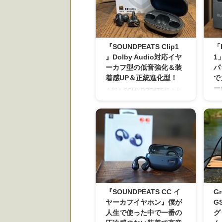
『SOUNDPEATS Clip1
「B
』Dolby Audio対応イヤ
1
ーカフ型の低音強化＆装
パ
着感UP＆正統進化型！
で
ー
今回もSOUNDPEATS様より
こちらの「SOUNDPEATS
B
Clip1」 いやーカフ型ワイヤ
ー
レスイヤホンのレビューで使
ポ
わせて頂ける機会を頂きまし
すよ
たのでレビューしたいと思い
こ
ます。 前回初めてイヤーカフ
電
型の「SOUNDPEATS CC イ
の
ヤーカフイヤホン」のレビュ
ル
ーをさせて頂いたのですが、
で
簡潔にそれと比べると ご提供
る
『SOUNDPEATS CC イ
G
品 この記事はSOUNDPEATS
て
ヤーカフイヤホン』僕が
G
様より商品提供頂き作成して
体
人生で使った中で一番の
グ
おります。 科学的な音の機能
か