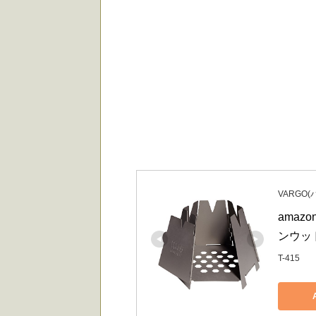
VARGO(
amaz
ンウッド
T-415