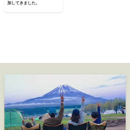
加してきました。
2017年７月23～24日の１泊で
【instagram 神戸会No3】 2017
年 夏キャンプ in ネイチャーパー
クかさがた に参加してきまし
た。 参加した経緯は？というと
うちの妻がインスタで、車のナン
バーが神戸ナンバーのキャンなら
誰でも参加可能っていう 【神戸
会No3】というグループを見つけ
て参加したのがきっかけです。
今回で神戸会No3では３回目？の
キャンプらしいのですが もちろ
ん私たち家族は初参加。メンバー
の方々とも初対面です。 私と妻
もちょっと緊張しながらも参加し
...