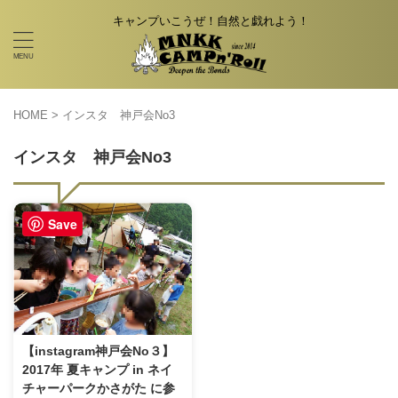
キャンプいこうぜ！自然と戯れよう！
HOME
>
インスタ 神戸会No3
インスタ 神戸会No3
Save
【instagram神戸会No３】
2017年 夏キャンプ in ネイ
チャーパークかさがた に参