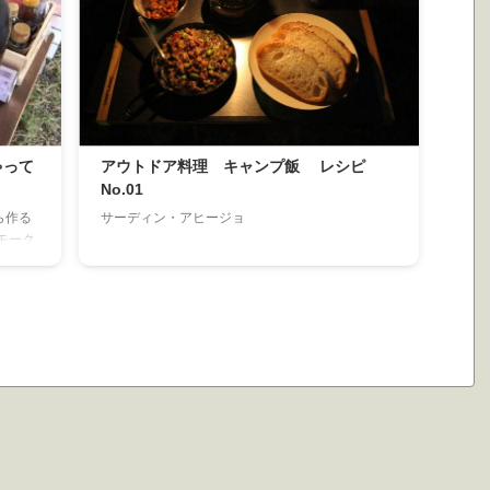
ゃって
アウトドア料理 キャンプ飯 レシピ
No.01
ら作る
サーディン・アヒージョ
モーク
を使っ
 ↓ス
断でチ
 チョ
今回は
（さく
ずベーコ
てくだ
.