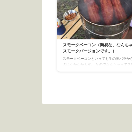
スモークベーコン（簡易な、なんち
スモークバージョンです。）
スモークベーコンといっても生の豚バラか
のはなかなか大変。 なのでなんちゃってス
ベーコンです。 市販の加工されたベーコン
てそれをさらにおいしくしようって話です。
モーカー（燻製器）選びに迷ったら私が独
ョイスした記事を参照してみてください。↓
イス記事をみる 材料 ベーコンブロック（
吊るしベーコンを買いました） 燻製チップ
らなどがおすすめ） 作り方＆食べ方 ・ま
ンブロックを袋からだし、水分をふき取っ
さい。 ふき取ったら虫がよらないようにネ ..