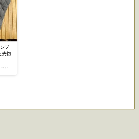
ャンプ
と売切
ーブだ
以前に
かかっ
て話で
ッド）
ンプポ
発売され
まし
ルメー
ますけ