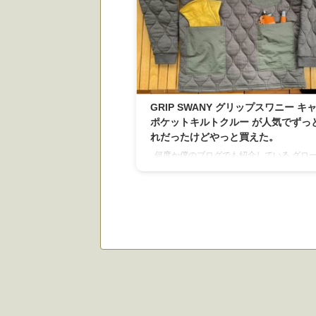
GRIP SWANY グリップスワニー キ
ポケットキルトクルー が人気でずっ
れだったけどやっと買えた。
何度か僕のブログでも紹介している グロ
けじゃない！！パンツもかなりいい！！と
紹介しましたが、 今回はトップスもなかな
こいいデザインのいいものがありますよっ
す。 ほんで、今回僕が発売（ファーストロ
時から欲しかったのが GRIP SWANY キャ
ケットキルトクルー 2019年の秋ごろに新
た時は、あっという間に売り切れになって
た。 グリップスワニーの製品は他のアパレ
カーほど販売数自体はかなり少ないと思い
ども。 早く再入荷しないかと心待ちに ...