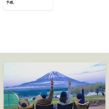
予感。
[/st-mybox] 先日10月3日、4日
と大阪万博公園で開催された
OUTDOORPARK2020 今年はコ
ロナの影響で5月開催が10月に延
期になってしまいましたが 無事
に開催され多くの方々が感染要望
対策の元、訪れたようです。 そ
こで今回初出店のWAQさんブー
スに行ったのですが、 WAQ ソ
ロテント これがなんと！！ な！
な！ なんと！！ 安いかどうかは
下までちゃんと読んでください
ね。 テント詳細 生地はポリコッ
トン（TC素材）ですので4シーズ
...