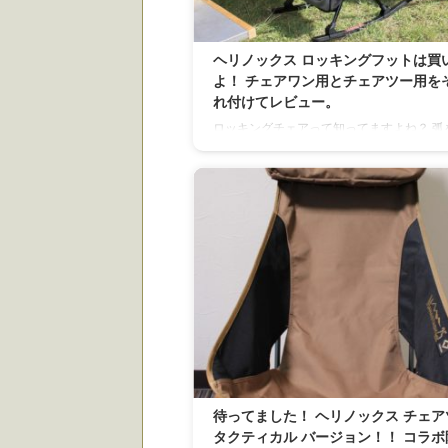
ヘリノックス ロッキングフットは買
よ！ チェアワン用とチェアツー用を
れ付けてレビュー。
ロッキングチェアって知ってますよね？ 弧
た足板がついて 揺り籠のようにゆらゆらで
スです。 なんとヘリノックスのチェアがロ
グチェアにできる 専用アクセサリーがある
よ。 Helinox ヘリノックス ロッキング
Helinox ロッキングフットの種類 2018年
本国内では チェアワンシリーズとチェアツ
ーズ用の２種類の展開です。 もう一種類大
イズ用のロッキングフットもあるようですが
本国内ではまだ流通されていません。 ...
待ってました！ ヘリノックス チェア
タクティカル バージョン！！ コラボ