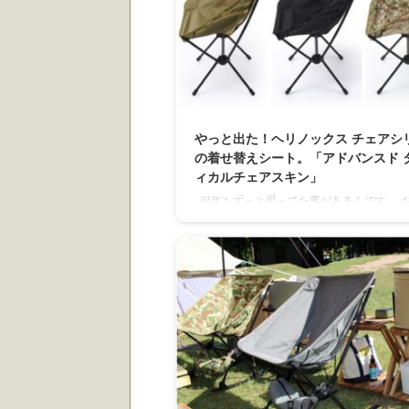
やっと出た！ヘリノックス チェアシ
の着せ替えシート。「アドバンスド 
ィカルチェアスキン」
何年もずっと思ってた事があるんです。 
プブームの中、焚火ももちろんブームなので
粉で穴が開いたりしてるチェアを見ること
あります。 実際僕のチェアも小さな穴が開
りします。 そんな時に思うことは、 着せ
トだけの販売があれば・・・と。 はい！ 
ました！！！ アドバンスド タクティカル
キン 公式にはタクティカルチェア用と書い
が、 この投稿をInstagramで見る STAND
point(@standard_poi ...