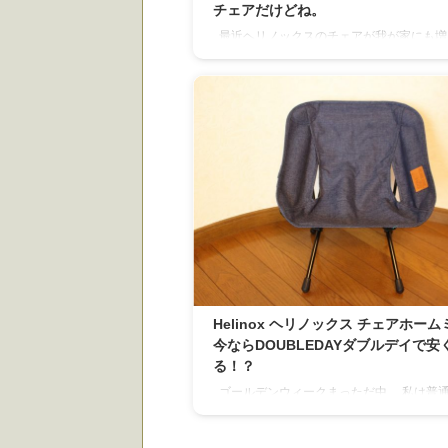
チェアだけどね。
最近ヘリノックスのチェアが我が家にも増
ある今日この頃。 そんな中、こいつが仲間
ました。 TAC CHAIR TWO [MANASTASH 
HELINOX] マナスタッシュのブランド25
記念してヘリノックスとの限定コラボレー
ン！！ BEAVER 公式通販 | MANASTASH ×
HELINOX/マナスタッシュ × ヘリノックス
TAC CHAIR TWO【送料無料】 別注ポイ
ェアツー(背面が長く ...
Helinox ヘリノックス チェアホーム
今ならDOUBLEDAYダブルデイで安
る！？
ゴールデンウィークまっただ中。 私は普
事なので連休なんて関係ないんですが、 先
がまたしても男前を見せてくれました。 キ