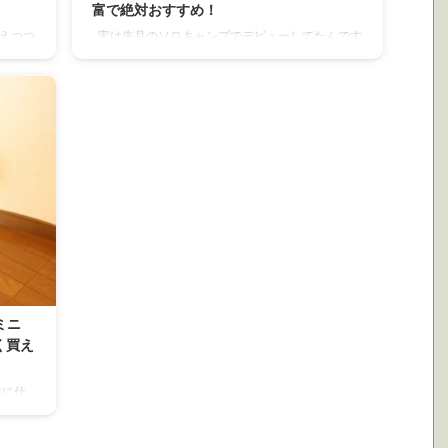
富で絶対おすすめ！
えつつ
実は先月のソロキャンプでデビューしてたんです
入りし
が 知ってる方も使ってる方多いと思いますが とて
×
も使い心地がよかったのでこのコットのご紹介
周年を
を。 ヘリノックス コットワン コンバーチブル 僕
ショ
が選んだカラーはコヨーテタン。今シーズン2018
年から追加されたNEWカラーです。 コットワン
別注
コンバーチブル 商品詳細 【重量】
ント チ
2.19kg（2.32kg） ※（）内はスタッフバッグ込み
の重量です。 【カラー展開】ブラック(BK)、コヨ
ーテタン(CTN)、グリーン(GN)、レッド(RD) 【サ
イズ】68×1 ...
ミニ
く買え
通に仕
日、妻
ャンプ