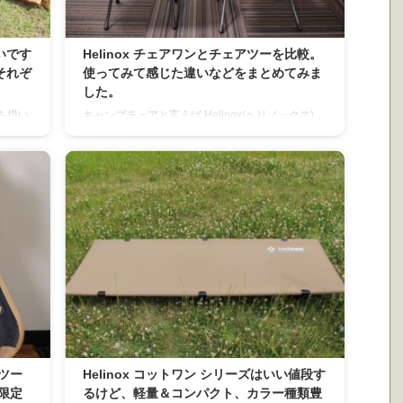
いです
Helinox チェアワンとチェアツーを比較。
それぞ
使ってみて感じた違いなどをまとめてみま
した。
を描い
キャンプチェアと言えば Helinox(ヘリノックス)
きるイ
と言っても過言ではないぐらい 人気なチェアです
ッキン
が、 その中でも人気の高い チェアワンとチェアツ
んです
ーを比較してみました。 これからどっちを購入
フット
するべきか？悩んでる方の参考になれば幸いで
現在の日
す。 スタッフバック収納時の大きさ比較 横幅の
ーシリ
長さと重さの実測値です。 上側が（チェアワン）
きいサ
タクティカルチェアで横幅が約３７ｃｍ、重さが
。 日
約１０００ｇです。 下側が（チェアツー）タック
チェアツーで横幅が約４７ｃｍ、重さが約１２０
０ｇで ...
ツー
Helinox コットワン シリーズはいい値段す
限定
るけど、軽量＆コンパクト、カラー種類豊