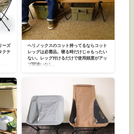
リーズ
ヘリノックスのコット持ってるならコット
タクテ
レッグは必需品。寝る時だけじゃもったい
ない。レッグ付けるだけで使用頻度がアッ
プ間違いなし。
キャン
 火の
コットの中では超有名なヘリノックスのコット。
は多々
ですが、かなりの高額商品なのは確かです。 持っ
いてた
てる方も多いと思いますし、欲しい方も多いと思
替えシー
います。 でも、せっかく持ってるけど寝る時だけ
やっと出
にしか使わないなんて方も多いかと。 そこでこの
チェアス
別売りの脚ですわ。 Helinox ヘリノックス コット
てます
レッグ 収納バッグの裏側もループ付きで、凝った
ARD
作りに。 レッグの差し込み側はこんな感じになっ
てます。 これをコット側の穴に グッと差し込むだ
け。 ちゃんと刺さってるとこんな感じになってま
す。 コット ...