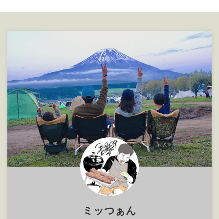
た。 ユニフレームからスティッ
STACKINGTUMBLER / ゼインア
クターボ（現在はスティックター
ーツ スタッキングタンブラー 残
ボⅡ）なるものが発売され人気で
念ながらブラックカラーは購入で
なかなか買えない状況が続いてま
きずシルバーを家族分４個購入し
す。（2023年現在も人気で品
ました！ SPEC詳細 これかなり
薄） &nbsp ...
コスパが良くて、大きすぎず小さ
すぎずでずっと欲しくて仕方なか
ったん ...
ミッつぁん