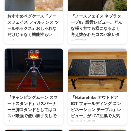
多いはず。 私はスチール、アル
ナイフ１本で事足りるといえば足
ミ合金、木製のタープポールを所
りるのですが 女性の方はそこま
持して使っておりますので経験も
でナイフにこだわると言うよりも
おすすめペグケース『ノー
『ノースフェイス ネブラタ
踏まえて 値段もお手頃で使い勝
料理がしやすい方がいい人が多い
スフェイス フィルデンス ツ
ープ6』設営レビュー。どん
手のいいポールをご紹介したいと
とおもいます。 僕も料理は大好
ールボックス』おしゃれな
な張り方でも様になるよく
思います。 タープポールの種類
きで毎日料理はしております。ナ
だけじゃなく機能性もい
考え抜かれたコスパ良いタ
ポールは大きく分けて２種類 メ
イフも数種持っています。ですが
い！
ープです。
インポール太くて
正直言うと料理には使いにくいも
ツールボックスと言うと男らし
キャンプブームのお陰でタープ
（φ28mm~32mmがおすすめ）頑
のが多いです。 家庭で使ってる
いイメージ。 ペグケースも何処
も数え切れないほどの種類が販売
丈な長 ...
三徳包丁や牛刀などが一番料理に
となく無骨なイメージが強いか
されてる昨今。 正直言ってどれ
は使いやすいの ...
と。 今使ってるペグ・ペグハン
が良いのかよくわからないですよ
マーケースがちょっと使いにくか
ね。 そんな中、これは使ってみ
ったのでこちらを購入レビューし
たいと思うタープだったので購入
ました。 THE NORTH FACE フ
レビューしてみました。 THE
ィルデンスツールボックス
NORTH FACE / NEBULA TARP 6
nm82013 ノースフェイスの刺繍
ザ・ノース・フェイス / ネブラタ
『キャンピングムーン スマ
『Naturehike アウトドア
ロゴが入ったツールボックス。こ
ープ6 去年2022年7月に新作と
ートスタンド』ガスバーナ
IGT フォールディング コン
の形と見た目で欲しくなる人も多
して登場したノースフェイスのタ
ー三脚スタンドとしてはコ
ビネーション テーブル』レ
いでしょうね。 商品SPEC＆詳
ープ。 開発もキャンプ好きなノ
スパ最強で使い勝手良しで
ビュー。が IGT互換で人気
細 ダブルジッパー付きのフラッ
ースフェイスの日本人の方がされ
す。
出そうな予感。
プ形状トップ ダブルジッパーで
ているだけあって、 日本の気候
火輪ってご存じでしょうか？
スノーピークのIGT（アイアング
左右どちらからでも開け ...
やキャンプスタイルに合った汎用