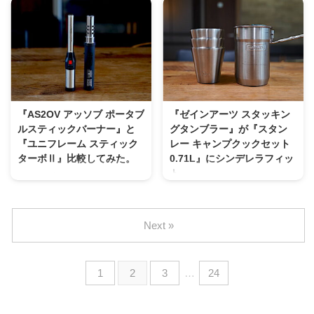
２〜３年前（2020年頃）に登場
リルテーブル）互換の製品が色々
...
したでしょうか。 東京のアウト
なメーカーから販売される中。
ドアガレージブランドの「camp
当方のブログでもよく読まれてい
on parade」さんが シングルバー
て人気の「ラーテルワークス ウ
ナーなどに載っけて簡易で使える
ッドパネルテーブル」がありま
ヒーターアタッチメントとして一
す。 デザインもコスパも良くて
躍有名になった商品名が「火
オススメなテーブルですが、残念
輪」。 インスタグラム等ではこ
ながら人気すぎてなかなか手に入
『AS2OV アッソブ ポータブ
『ゼインアーツ スタッキン
の火輪をマナスルなどのケロシン
らない状況です。 Naturehike/ネ
ルスティックバーナー』と
グタンブラー』が『スタン
バーナーに載っけて、コンパクト
イチャーハイク IGT フォールディ
『ユニフレーム スティック
レー キャンプクックセット
武井ストーブのように使うのが流
ング コンビネーション テーブル
ターボⅡ』比較してみた。
0.71L』にシンデレラフィッ
行っていたりします。 なぜな
ブラックアルミの天板とサイドフ
ト。
キャンプ・アウトドアにおいて
ら、僕もマナスルに載っけて使い
レームの木材のコントラストが綺
ブッシュクラフト的に、一から火
「シンデレラフィット」という
たいな〜と思っていたのですが、
麗なテーブルです。 上記画像を
を起こす事が人気の反面 簡易に
ワード。 みなさん好きですよ
マナスルがそこそこのお値段する
見て頂ければかなり使い勝手が良
火を付けれるライター的なものも
ね〜！ キャンプギア同士が上手
のとなか ...
さそうで ...
Next »
人気なのも事実。 10年ほど前
いことハマった時にはドーパミン
は、SOTO スライドガストーチが
が噴出しますよね。 今回もドー
主流でキャンプやってる人はみん
パミンがどっと出ましたこれをご
1
2
3
…
24
な持っていた印象があります。
紹介します！ コーヒーカップと
ですが、スティック型のターボラ
してもいいですよ！！
イターも高火力な時代になりまし
ZANEARTS