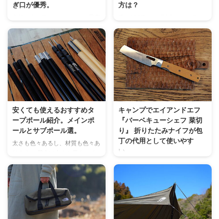
ぎ口が優秀。
方は？
自然の中で飲むコーヒーって最高
僕は35QTサイズ以上のクーラー
ですよね。 キャンプ道具と一緒
ボックスならお手軽に2ℓペットボ
にコーヒーギアも色々なものがあ
トルに水入れて凍らして使うか、
ります。 ゆっくり細く注げるコ
ハイドラパックの2ℓサイズに水を
ーヒーケトルなども持っています
入れて凍らして保冷剤として使っ
が、 ソロキャンプや登山等でケ
ています。 溶ければ飲み水とし
トルまでは持って行くのはちょっ
て使えますし、一番経済的でいい
とって方も多いはず。 そんな
と思っています。 ってなっちゃ
中、スキッターって知ってまま
うんですけど、 なので上記を併
す？ スキッターとは？ 急須など
用しつつもうちょと保冷力を上げ
安くても使えるおすすめタ
キャンプでエイアンドエフ
の注ぎ口につけてボタ落ち防止
たい時や、 冬キャンプなどのそ
ープポール紹介。メインポ
『バーベキューシェフ 菜切
や、注ぎ口の後引きの垂れを防い
こまで冷やさなくていい時には今
ールとサブポール選。
り』 折りたたみナイフが包
で水切りをよくしてくれる後付け
回紹介するのは薄型パック型なの
丁の代用として使いやす
太さも色々あるし、材質も色々あ
の道具。 そのおかげで点滴ドリ
で隙間保冷がしやすいんです。
い。
ります。 基本は太さと長さ、そ
ップも可能になる優れものです。
COOLER SHOCK / クーラーショ
して材質によって値段が変わりま
キャンプでの料理。 醍醐味の一
NANTO スキッター コーヒードリ
ック 出典：amazon アメリカ製
す。 タープポール選びって意外
つでもあります。 そんな中、必
ップ用注ぎ口 こんな小さな ...
の製 ...
に難しい。 価格が高いポールは
要なものとして刃物があります。
「太くても軽量で強度が高い」っ
男性はナイフなどの刃物が好きな
てものが多いですね。 初心者の
方多いと思います。実際僕もそう
方にはどれがいいわからない方も
です。 お気に入りのアウトドア