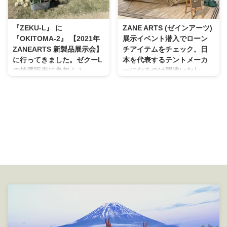
この ZANE ARTS LOLO ゼインア
ントのバッグはもちろん同色カラ
ーツ ロロ すごくデザインも良
ー。 インナーテントは写真だと
く、居住性も良さそうなので気に
大きく見えますが、 ゼクーLと比
『ZEKU-L』 に
ZANE ARTS (ゼインアーツ)
なっておりました。 友達ファミ
べると1/3〜1/4ほどの大きさでし
『OKITOMA-2』 【2021年
展示イベント潜入でローン
リーが購入したとの事で河川敷で
ょうか。 ゼクーLのキャリーバッ
ZANEARTS 新製品展示会】
チアイテムをチェック。日
の試し貼りに同行させてもらい
グの荷締めベルトにインナーテン
に行ってきました。ゼクーL
本を代表するテントメーカ
本体が入っているキャリーバッ
トを縛りつける事は可能です。
の抽選販売に参加！！
ーになるのは間違いなし。
グ。 総重量は17kg 。重さの割に
重たくなりますが、一度に運べま
４月に入って天気のいい日は外
2019年から新しいアウトドアブ
は結構大 ...
すね。 このキャリーバックも大
にいると汗ばむ陽気になってきま
ランドが日本からローンチしま
き ...
した。 相変わらずのコロナ禍の
す。 その名は、 【ZANE ARTS /
中、改めて感染予防に気を引き締
ゼインアーツ】 【ZANE ARTS /
める今日この頃です。 そんな
ゼインアーツ】は北アルプスの玄
中、４月１０日、１１日に、 大
関口「長野県松本市」で生まれた
阪は高槻にある安満遺跡公園内の
アウトドアブランドです。 歩き
「風待道具店 高槻店」協力の
出したばかりのブランドですが、
下、 この投稿をInstagramで見
身の丈にあった事を一つずつ積み
る 風街道具店 高槻店
上げ、いい製品、いいブランド、
(@kazemachi_tools_takatsuki)が
いい会社をつくってまいりますの
シェアした投稿 【2021年
で、よろしくお願いします。 記
ZANEARTS（ゼインアーツ） 新
念すべき第一弾となる4アイテム
製品展示会】 が開催されました
は、それぞれに機能を追求し、ご
ので、 ...
使用される方をしっかりとサポー