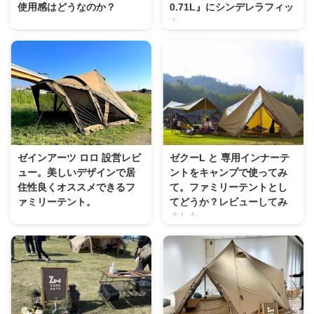
使用感はどうなのか？
0.71L』にシンデレラフィッ
ト。
ゼインアーツといえばテントがデ
ザイン秀逸でコスパがいい事で大
「シンデレラフィット」という
人気ではあります。 ですが、も
ワード。 みなさん好きですよ
う一つ人気で販売されてもすぐに
ね〜！ キャンプギア同士が上手
売り切れる人気商品がこれ
いことハマった時にはドーパミン
ZANEARTS ゼインアーツ グラー
が噴出しますよね。 今回もドー
トハンマー ペグを打ち付ける・
パミンがどっと出ましたこれをご
抜く事を第一に考えられた形状と
紹介します！ コーヒーカップと
艶消しブラックがスタイリッシュ
してもいいですよ！！
でかっこいいですよね。 ハンマ
ZANEARTS
ゼインアーツ ロロ 設営レビ
ゼクーL と 専用インナーテ
ーSPEC詳細 材質ヘッド : ステン
STACKINGTUMBLER / ゼインア
ュー。美しいデザインで居
ントをキャンプで使ってみ
レス、グリップ : アルミ、グリッ
ーツ スタッキングタンブラー 残
住性良くオススメできるフ
て。ファミリーテントとし
プエンド : ゴムサイズ32 × 109 ×
念ながらブラックカラーは購入で
ァミリーテント。
てどうか？レビューしてみ
260mm重量540g 独特の形状な事
きずシルバーを家族分４個購入し
ました。
ZANE ARTS のテントは何と言
もさることながらこの重さが僕は
ました！ SPEC詳細 これかなり
っても独自のデザインが美しくそ
レビューが遅くなったのです
ポイントだと思ってい ...
コスパが良くて、大きすぎず小さ
して値段もそこまで高くない。
が、 ZaneArts PS-004 / ゼクーL
すぎずでずっと欲しくて仕方なか
私も造形美に惚れ込みゼクーLを
開封からご紹介 今回はインナー
ったん ...
所持していましたが、４人ファミ
テントも一緒に購入しております
リーではタープが無いと少々使い
ので パッケージが２つで届いて
にくい大きさだったので 今回の
おります。 ゼクーLとインナーテ