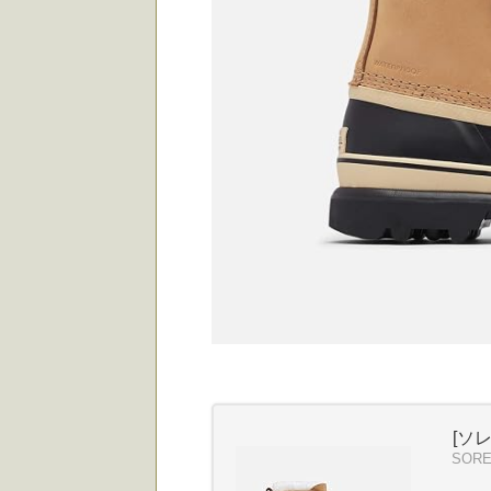
[ソ
SOR