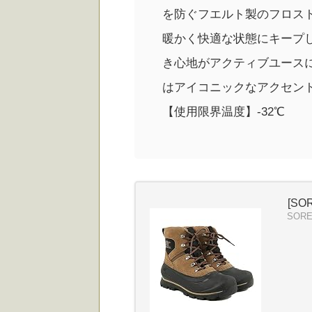
を防ぐフエルト製のフロスト
暖かく快適な状態にキープ
き心地がアクティブユース
はアイコニックなアクセン
【使用限界温度】-32℃
[SO
SOR