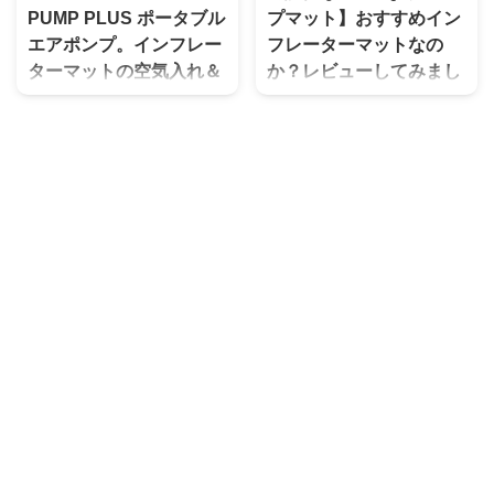
PUMP PLUS ポータブル
プマット】おすすめイン
エアポンプ。インフレー
フレーターマットなの
ターマットの空気入れ＆
か？レビューしてみまし
抜きが楽に快適にな
た。
る！！
ファミリーキャンプではインフ
レーターマットを使ってる方も多
インフレーターマット。 もっと
いのではないでしょうか。 僕も
膨らませたい時には、口で直接空
その一人です。 ファミリーキャ
気を送り込む事もあると思いま
ンプは特に、 女性（妻）や子供
す。 実際、口で吹き込むと息に
たちの睡眠は大事です。 寝心地
は水分が普通の空気よりも含まれ
が悪く睡眠が十分にとれないと、
ているので、 マットの中自体が
次の日に響きますし WAQの商品
湿気てカビが繁殖する原因にもな
は前回コットを購入してかなり良
るそうです。 FLEXTAILGEAR
かったので amazonや楽天市場
MAX PUMP PLUS いわゆるバッ
で高評価なレビューが多い WAQ
テリー式の小型エアポンプってや
キャンプマット 画像は自動膨張
つです。 ノズル（アタッチメン
させて２つ連結した「WAQ イン
ト）も４種類付いてます。 イン
フレーター キャンプマット」 画
フレーターマットだと基本ゴムノ
像で細部を紹介 収納バ ...
ズルしか使いません。 空気を入
れ ...