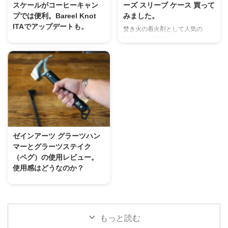
蓄品など。 ご提供品 この記事は
スケールがコーヒーキャン
ーズ スリーブ ケース 買って
量：約194g複数のカラー展開あ
GreeShow様より商品提供頂き作
プでは便利。Bareel Knot
みました。
り。 手作りのクリスタル シェイ
成しております。 GreeShow 携
ITAでアップデートも。
焚き火の着火剤として人気の
プがシェードに温かみのある輝き
帯浄水器 GS-2801 商品詳細 商品
FIRE LIGHTERS / ファイヤーラ
キャンプでコーヒーも定番になり
を与えます。クリスタルランプ ...
名・品番GreeShow携帯浄水器
イターズ 1本で約８分間も燃焼し
つつあるアウトドア業界。 コー
「GS-2801」本体サイズ16.5L x
続けてくれる焚き火などの着火剤
ヒーを淹れる所作もゆったりした
5.3W x ...
として使ってる方も多いかと思い
キャンプの時間では楽しく趣深い
ます。 何と言ってもマッチのよ
ものです。 そんなコーヒーとキ
うに吸って使えるので別にライタ
ャンプが好きな人はスケールを持
ーを用意しなくて良いのが何気に
っていく人も多いと思います。
便利ですよね。 個人的にはスェ
僕も定番の２種類のコーヒースケ
ーデン製の製品でパッケージも海
ール（ドリップスケール）を使っ
外っぽくて好きなのですが、 キ
ています。 コーヒー豆や湯量の
ゼインアーツ グラーツハン
ャンプギアではもう定番のカスタ
重さを測るのはもちろん。時間を
マーとグラーツステイク
ムケースでよりカッコよく便利に
計測できるので、蒸らし時間やド
（ペグ）の使用レビュー。
してしまおうっていうのが こち
リップ時間を確かめながら淹れれ
使用感はどうなのか？
らになります。 FIRELIGHTERS
る訳です。 ですが、やっぱり家
ゼインアーツといえばテントがデ
SLEEVE CASE / ファイ ...
庭用なので大きすぎるって事はな
ザイン秀逸でコスパがいい事で大
いですが、ソロキャンプなどには
人気ではあります。 ですが、も
もうちょっと小さくてもいいけど
う一つ人気で販売されてもすぐに
...
もっと読む
売り切れる人気商品がこれ