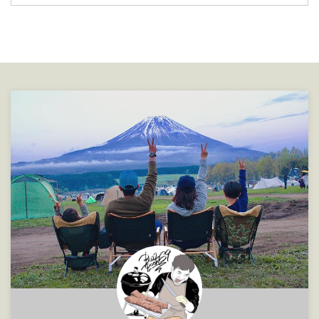
ZANEARTS ゼインアーツ グラー
トハンマー ペグを打ち付ける・
抜く事を第一に考えられた形状と
艶消しブラックがスタイリッシュ
でかっこいいですよね。 ハンマ
ーSPEC詳細 材質ヘッド : ステン
レス、グリップ : アルミ、グリッ
プエンド : ゴムサイズ32 × 109 ×
260mm重量540g 独特の形状な事
もさることながらこの重さが僕は
ポイントだと思ってい ...