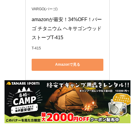
VARGO(バーゴ)
amazonが最安！34%OFF！バー
ゴ チタニウム ヘキサゴンウッド
ストーブT-415
T-415
Amazonで見る